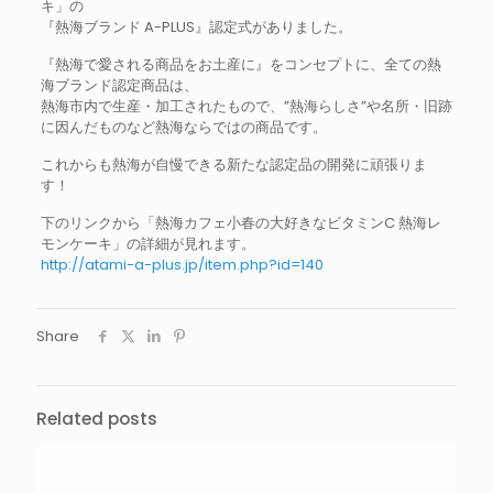
キ」の
『熱海ブランド A-PLUS』認定式がありました。
『熱海で愛される商品をお土産に』をコンセプトに、全ての熱
海ブランド認定商品は、
熱海市内で生産・加工されたもので、”熱海らしさ”や名所・旧跡
に因んだものなど熱海ならではの商品です。
これからも熱海が自慢できる新たな認定品の開発に頑張りま
す！
下のリンクから「熱海カフェ小春の大好きなビタミンC 熱海レ
モンケーキ」の詳細が見れます。
http://atami-a-plus.jp/item.php?id=140
Share
Related posts